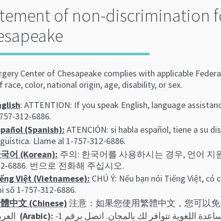
tement of non-discrimination f
esapeake
gery Center of Chesapeake complies with applicable Federal 
f race, color, national origin, age, disability, or sex.
glish
: ATTENTION: If you speak English, language assistance 
757-312-6886.
pañol (Spanish):
ATENCIÓN: si habla español, tiene a su dis
ngüística. Llame al 1-757-312-6886.
국어 (Korean):
주의: 한국어를 사용하시는 경우, 언어 지원
12-6886. 번으로 전화해 주십시오.
ếng Việt (Vietnamese):
CHÚ Ý: Nếu bạn nói Tiếng Việt, có c
i số 1-757-312-6886.
體中文 (Chinese)
注意：如果您使用繁體中文，您可以免費獲得語
العرب
(Arabic):
ملحوظة: إذا كنت تتحدث اذكر اللغة، فإن خدمات المساعدة اللغویة تتوافر لك بالمجان. اتصل برقم 1-