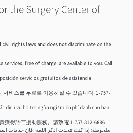
or the Surgery Center of
civil rights laws and does not discriminate on the
services, free of charge, are available to you. Call
posición servicios gratuitos de asistencia
 서비스를 무료로 이용하실 수 있습니다. 1-757-
ác dịch vụ hỗ trợ ngôn ngữ miễn phí dành cho bạn.
言援助服務。請致電 1-757-312-6886