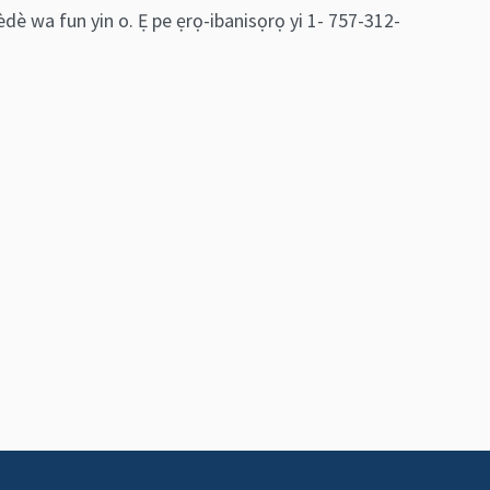
èdè wa fun yin o. Ẹ pe ẹrọ-ibanisọrọ yi 1- 757-312-