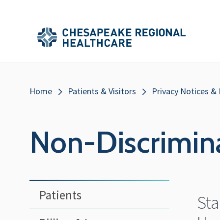
Skip to main content
Secondary
Main
Main
Menu
Menu
(Header)
Breadcrumb
Home
Patients & Visitors
Privacy Notices &
Non-Discrimin
Sidebar
Patients
Sta
Menu