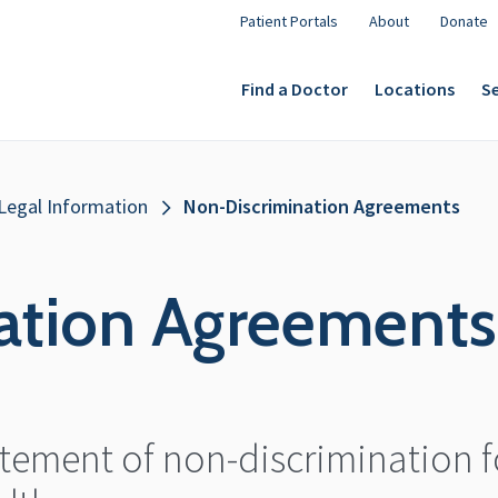
Patient Portals
About
Donate
Find a Doctor
Locations
Se
 Legal Information
Non-Discrimination Agreements
ation Agreements
tement of non-discrimination 