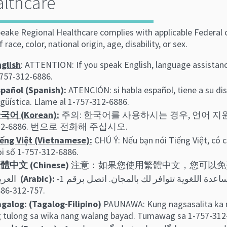
lthcare
ake Regional Healthcare complies with applicable Federal ci
f race, color, national origin, age, disability, or sex.
glish
: ATTENTION: If you speak English, language assistance 
757-312-6886.
pañol (Spanish):
ATENCIÓN: si habla español, tiene a su dis
ngüística. Llame al 1-757-312-6886.
국어 (Korean):
주의: 한국어를 사용하시는 경우, 언어 지원
12-6886. 번으로 전화해 주십시오.
ếng Việt (Vietnamese):
CHÚ Ý: Nếu bạn nói Tiếng Việt, có c
i số 1-757-312-6886.
體中文 (Chinese)
注意：如果您使用繁體中文，您可以免費獲得語
العرب
(Arabic):
ملحوظة: إذا كنت تتحدث اذكر اللغة، فإن خدمات المساعدة اللغویة تتوافر لك بالمجان. اتصل برقم 1-
757-312-6886.
galog: (Tagalog-Filipino)
PAUNAWA: Kung nagsasalita ka 
 tulong sa wika nang walang bayad. Tumawag sa 1-757-312