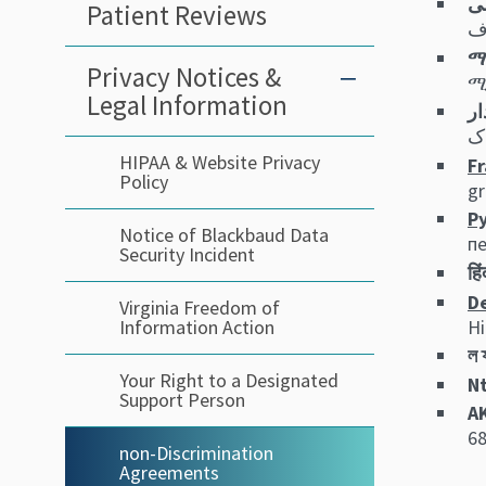
Patient Reviews
ማ
Privacy Notices &
–
ሚ
Legal Information
HIPAA & Website Privacy
Fr
Policy
gr
Ру
Notice of Blackbaud Data
пе
Security Incident
हि
D
Virginia Freedom of
Hi
Information Action
ল 
Your Right to a Designated
Nt
Support Person
AK
68
non-Discrimination
Agreements