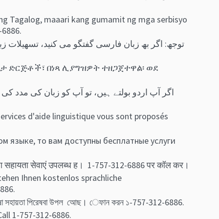
ng Tagalog, maaari kang gumamit ng mga serbisyo
-6886.
ዳታ ድርጅቶች፣ በነጻ ሊያግዝዎት ተዘጋጀተዋል፡ ወደ
ervices d'aide linguistique vous sont proposés
м языке, то вам доступны бесплатные услуги
षा सहायता सेवाएं उपलब्ध ह। 1-757-312-6886 पर कॉल कर।
ehen Ihnen kostenlos sprachliche
886.
 ভাষা সহায়তা পিরেষবা উপল আেছ। েফান কর‍ন ১-757-312-6886.
Call 1-757-312-6886.