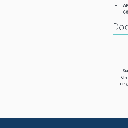
AK
68
Do
Su
Che
Lang