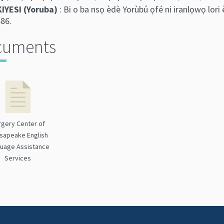
IYESI (Yoruba)
: Bi o ba nsọ èdè Yorùbú ọfé ni iranlọwọ lori 
86.
cuments
rgery Center of
sapeake English
uage Assistance
Services