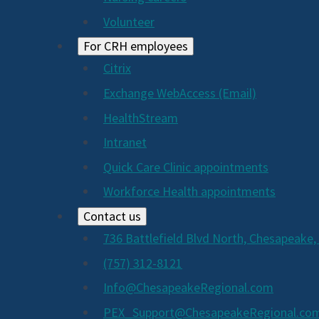
Volunteer
For CRH employees
Citrix
Exchange WebAccess (Email)
HealthStream
Intranet
Quick Care Clinic appointments
Workforce Health appointments
Contact us
736 Battlefield Blvd North, Chesapeake,
(757) 312-8121
Info@ChesapeakeRegional.com
PEX_Support@ChesapeakeRegional.co