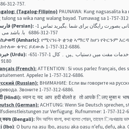
757-312-6886.
galog: (Tagalog-Filipino)
PAUNAWA: Kung nagsasalita ka 
 tulong sa wika nang walang bayad. Tumawag sa 1-757-312
توجھ: اگر بھ زبان فارسی گفتگو می کنید، تسھیلات زبانی بصورت رایگان برای شما .بگیرید تماس 1-
فارسی (Persian):
757-312-6886 با. باشد می ف
ስታወሻ (Amharic)
: የሚናገሩት ቋንቋ ኣማርኛ ከሆነ የትርጉም እር
ከተለው ቁጥር ይደውሉ 1-757-312-6886.
اگر آپ اردو بولتے ہیں، تو آپ کو زبان کی مدد کی خدمات مفت میں دستیاب ہیں ۔ کال 1-757-651-
خبردار (Urdu):
9180 ک
ançais (French):
ATTENTION : Si vous parlez français, des s
atuitement. Appelez le 1-757-312-6886.
сский (Russian):
ВНИМАНИЕ: Если вы говорите на русско
ревода. Звоните 1-757-312-6886.
ंदी (Hindi):
ध्यान द: यद आप हदी बोलते ह तो आपके िलए मुफ्त म भा
eutsch (German):
ACHTUNG: Wenn Sie Deutsch sprechen, st
lfsdienstleistungen zur Verfügung. Rufnummer: 1-757-312-6
য্ কর‍নঃ (Bengali):
যিদ আপিন বাংলা, কথা বলেত পােরন, তাহেল িনঃখরচায়
ị (Ibo)
: Ọ bụrụ na asụ Ibo, asụsụ aka ọasụ n’efu, defu, aka. 