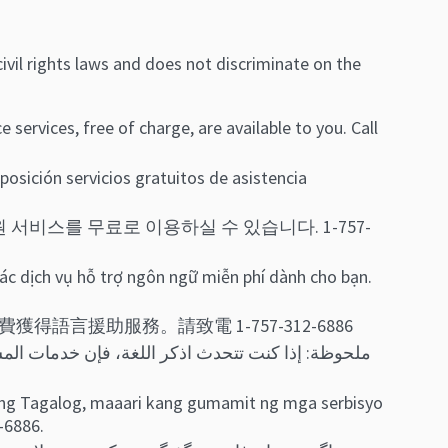
vil rights laws and does not discriminate on the
services, free of charge, are available to you. Call
posición servicios gratuitos de asistencia
 서비스를 무료로 이용하실 수 있습니다. 1-757-
ác dịch vụ hỗ trợ ngôn ngữ miễn phí dành cho bạn.
言援助服務。請致電 1-757-312-6886
ng Tagalog, maaari kang gumamit ng mga serbisyo
-6886.