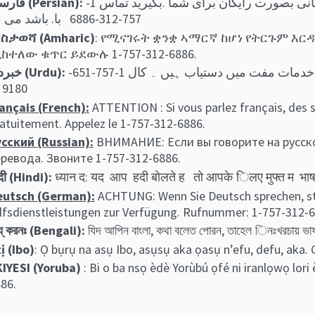
توجھ: اگر بھ زبان فارسی گفتگو می کنید، تسھیلات زبانی بصورت رایگان برای شما .بگیرید تماس 1-
فارسی (Persian):
757-312-6886 با. باشد می ف
ስታወሻ (Amharic)
: የሚናገሩት ቋንቋ ኣማርኛ ከሆነ የትርጉም እር
ከተለው ቁጥር ይደውሉ 1-757-312-6886.
اگر آپ اردو بولتے ہیں، تو آپ کو زبان کی مدد کی خدمات مفت میں دستیاب ہیں ۔ کال 1-757-651-
خبردار (Urdu):
9180 ک
ançais (French):
ATTENTION : Si vous parlez français, des s
atuitement. Appelez le 1-757-312-6886.
сский (Russian):
ВНИМАНИЕ: Если вы говорите на русско
ревода. Звоните 1-757-312-6886.
ंदी (Hindi):
ध्यान द: यद आप हदी बोलते ह तो आपके िलए मुफ्त म भा
eutsch (German):
ACHTUNG: Wenn Sie Deutsch sprechen, st
lfsdienstleistungen zur Verfügung. Rufnummer: 1-757-312-6
য্ কর‍নঃ (Bengali):
যিদ আপিন বাংলা, কথা বলেত পােরন, তাহেল িনঃখরচায়
ị (Ibo)
: Ọ bụrụ na asụ Ibo, asụsụ aka ọasụ n’efu, defu, aka. 
IYESI (Yoruba)
: Bi o ba nsọ èdè Yorùbú ọfé ni iranlọwọ lori 
86.