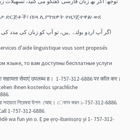
ዳታ ድርጅቶች፣ በነጻ ሊያግዝዎት ተዘጋጀተዋል፡ ወደ
ervices d'aide linguistique vous sont proposés
м языке, то вам доступны бесплатные услуги
षा सहायता सेवाएं उपलब्ध ह। 1-757-312-6886 पर कॉल कर।
ehen Ihnen kostenlos sprachliche
886.
 ভাষা সহায়তা পিরেষবা উপল আেছ। েফান কর‍ন ১-757-312-6886.
Call 1-757-312-6886.
èdè wa fun yin o. Ẹ pe ẹrọ-ibanisọrọ yi 1- 757-312-