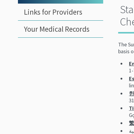
Sta
Links for Providers
Ch
Your Medical Records
The Sur
basis o
En
1-
Es
li
한
3
Ti
Gọ
繁
ية