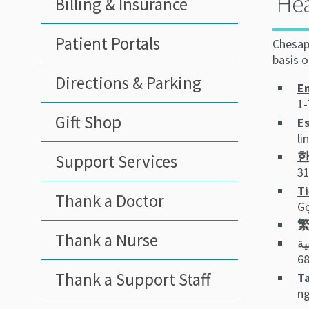
Hea
Billing & Insurance
Patient Portals
Chesape
basis o
Directions & Parking
En
1-
Gift Shop
Es
li
한
Support Services
3
Ti
Thank a Doctor
Gọ
繁
Thank a Nurse
ية
Thank a Support Staff
Ta
ng